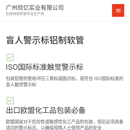
跳
广州欣亿实业有限公司
主
至
包装用铝软管专业生产商
内
菜
容
单
盲人警示标铝制软管
ISO国际标准触觉警示标
包装铝管的管肩冲压三角标或圆点标，是符合 ISO国际标准的
盲人触觉警示标
出口欧盟化工品包装必备
欧盟国家对于危险性或敏感性化工产品的包装，规定必须具备
适切的警示标志，以确保视障人士使用产品的安全