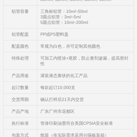
铝管容量
三角标铝管：10ml~50ml
3圆点铝管：3ml~5ml
5圆点铝管：10ml~200ml
铝管配盖
PP或PS塑料盖
配盖颜色
常规为白色，亦可定制其他颜色
特殊处理
可加工内喷涂+尾胶，防止膏剂渗漏，提高密封
性
产品用途
灌装液态膏状的化工产品
起订数量
每款起订10,000支
交货周期
确认打样后21天内交货
产品产地
广东广州市花都区
执行标准
管身印刷油墨符合美国CPSIA安全标准
包装方式
散装（依实际需求采用分隔板装箱）