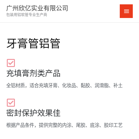
跳
广州欣亿实业有限公司
主
至
包装用铝软管专业生产商
内
菜
容
单
牙膏管铝管
充填膏剂类产品
全铝材质，适合充填牙膏、化妆品、黏胶、润滑脂、补土
密封保护效果佳
根据产品条件，提供完整的内涂、尾胶、底涂、胶印工艺