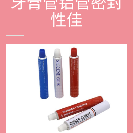
牙膏管铝管密封
性佳