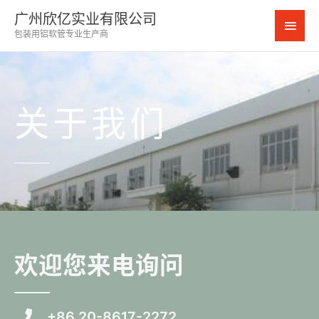
跳
广州欣亿实业有限公司
主
至
包装用铝软管专业生产商
内
菜
容
单
关于我们
欢迎您来电询问
+86 20-8617-2272