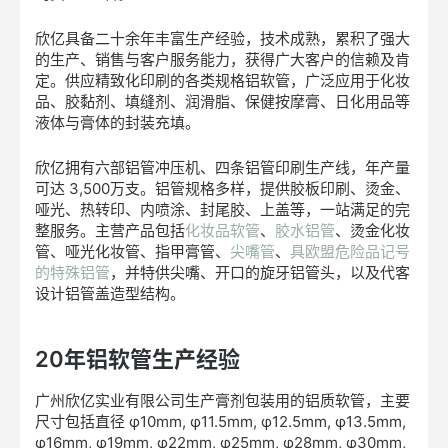
欣亿具备二十余年丰富生产经验，技术成熟，累积了强大
的生产、销售与客户服务能力，获得广大客户的信赖及肯
定。供应精致化印刷的各类规格铝软管，广泛应用于化妆
品、胶黏剂、填缝剂、润滑脂、保健按摩膏、日化用品等
液体与膏体的封装充填。
欣亿拥有六部铝管冲压机、四条铝管印刷生产线，年产量
可达 3,500万支。铝管规格多样，提供胶板印刷、烫金、
哑光、热转印、内喷涂、封尾胶、上盖等，一站满足的完
整服务。主营产品包括
化妆品软管
、
胶水铝管
、烫金化妆
管、哑光化妆管、指甲膏管、
尖嘴管
、
具欧盟危险品记号
的特殊铝管
，并特供尖嘴、开口的旋牙铝管头，以及代客
设计铝管盖造型结构。
20年铝软管生产经验
广州欣亿实业有限公司生产膏剂包装用的铝质软管，主要
尺寸包括直径 φ10mm, φ11.5mm, φ12.5mm, φ13.5mm,
φ16mm, φ19mm, φ22mm, φ25mm, φ28mm, φ30mm,