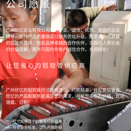
公司愿景
广州欣亿实业有限公司秉持专业、诚信、优质、高效的企业
精神，坚持产品质量保证与服务优化升级，愿景成为世界级
的铝管供货商，知名品牌卓越的合作伙伴，实现对人类社会
的价值贡献，期许与国内外客户诚信合作，共同成长！
让您省心的铝软管供应商
广州欣亿的铝软管尺寸规格齐全，印刷精美，并配套铝管盖。
欣亿的产品和服务能满足您的需求，并给您实惠的价格，欢迎
询盘、订制！
尺寸规格齐全，管身印刷精美
符合安全标准，适合内销外销